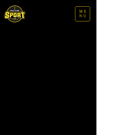
ME
NU